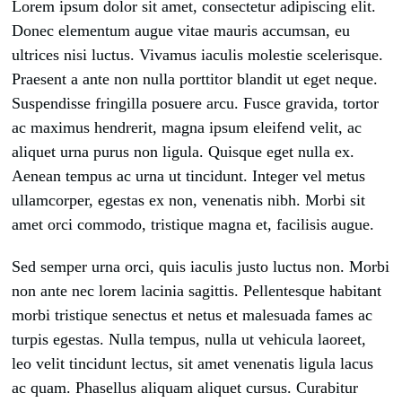
Lorem ipsum dolor sit amet, consectetur adipiscing elit.
brightness_low
Dark contrast
Donec elementum augue vitae mauris accumsan, eu
format_underlined
Underline links
ultrices nisi luctus. Vivamus iaculis molestie scelerisque.
font_download
Mark links
Praesent a ante non nulla porttitor blandit ut eget neque.
Suspendisse fringilla posuere arcu. Fusce gravida, tortor
Reset
cached
all
ac maximus hendrerit, magna ipsum eleifend velit, ac
Leave feedback
options
aliquet urna purus non ligula. Quisque eget nulla ex.
Accessibility statement
Aenean tempus ac urna ut tincidunt. Integer vel metus
ullamcorper, egestas ex non, venenatis nibh. Morbi sit
amet orci commodo, tristique magna et, facilisis augue.
Sed semper urna orci, quis iaculis justo luctus non. Morbi
non ante nec lorem lacinia sagittis. Pellentesque habitant
morbi tristique senectus et netus et malesuada fames ac
turpis egestas. Nulla tempus, nulla ut vehicula laoreet,
leo velit tincidunt lectus, sit amet venenatis ligula lacus
ac quam. Phasellus aliquam aliquet cursus. Curabitur