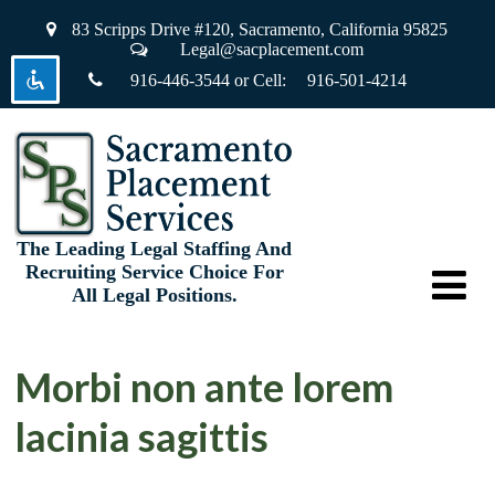
83 Scripps Drive #120,
Sacramento, California 95825
Legal@sacplacement.com
916-446-3544
or Cell:
916-501-4214
visibility_off
Disable flashes
keyboard
Keyboard navigation
title
Mark headings
settings
Background Color
The Leading Legal Staffing And
Recruiting Service Choice For
zoom_out
Zoom out
All Legal Positions.
zoom_in
Zoom in
remove_circle_outline
Decrease font
Morbi non ante lorem
add_circle_outline
Increase font
lacinia sagittis
spellcheck
Readable font
brightness_high
Bright contrast